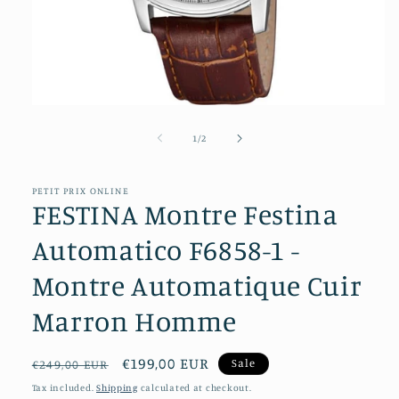
Open
media
1
of
1
/
2
in
modal
PETIT PRIX ONLINE
FESTINA Montre Festina
Automatico F6858-1 -
Montre Automatique Cuir
Marron Homme
Regular
Sale
€199,00 EUR
Sale
€249,00 EUR
price
price
Tax included.
Shipping
calculated at checkout.