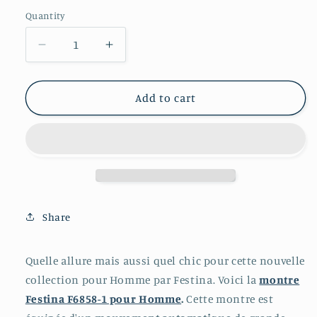
Quantity
Decrease
Increase
quantity
quantity
for
for
FESTINA
FESTINA
Add to cart
Montre
Montre
Festina
Festina
Automatico
Automatico
F6858-
F6858-
1
1
-
-
Montre
Montre
Share
Automatique
Automatique
Cuir
Cuir
Marron
Marron
Quelle allure mais aussi quel chic pour cette nouvelle
Homme
Homme
collection pour Homme par Festina. Voici la
montre
Festina F6858-1 pour Homme
.
Cette montre est