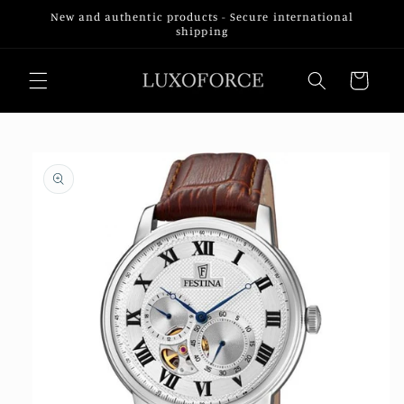
Skip to
New and authentic products - Secure international
content
shipping
Cart
Skip to
product
information